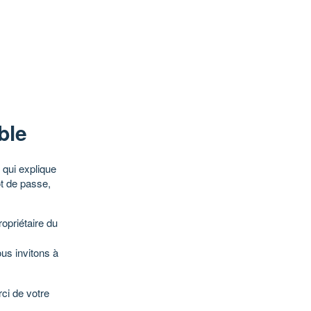
ble
qui explique
ot de passe,
opriétaire du
ous invitons à
ci de votre