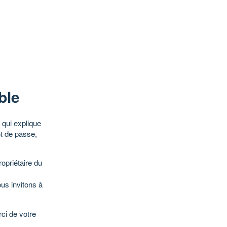
ble
qui explique
ot de passe,
opriétaire du
ous invitons à
ci de votre