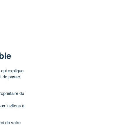
ble
qui explique
ot de passe,
opriétaire du
ous invitons à
ci de votre