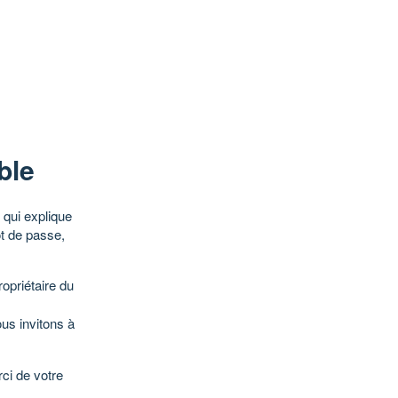
ble
qui explique
ot de passe,
opriétaire du
ous invitons à
ci de votre