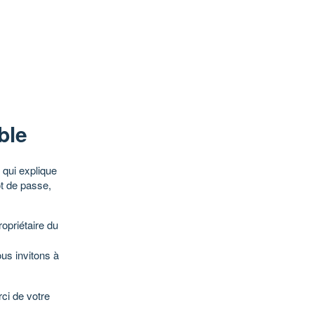
ble
qui explique
ot de passe,
opriétaire du
ous invitons à
ci de votre